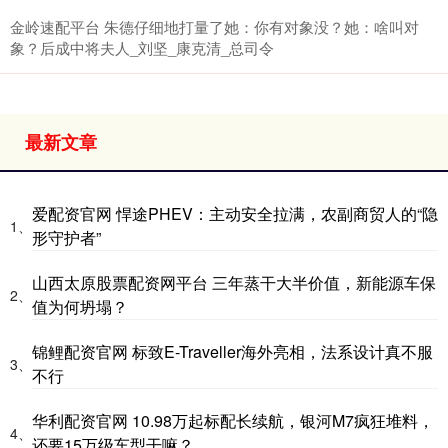
金岭速配平台 朱德仔细地打量了她：你有对象没？她：啥叫对
象？后成中将夫人_刘坚_康克清_总司令
最新文章
爱配资官网 悍途PHEV：主动安全拉满，农副商贸人的“隐
1、
形守护者”
山西太原股票配资网平台 三年蒸干大半价值，新能源车保
2、
值为何坍塌？
锦鲤配资官网 标致E-Traveller海外亮相，法系设计真不服
3、
不行
华利配资官网 10.98万起标配长续航，银河M7疯狂堆料，
4、
还要15万级车型干嘛？