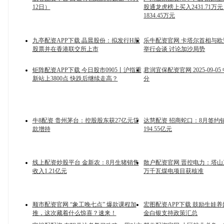
12日）
股通龙虎榜上买入2431.71万
1834.45万元
九亭配资APP下载 晶晨股份：拟发行H股
乐牛配资官网 卡塔尔首相与
股票并在香港联交所上市
举行会谈 讨论加沙局势
钜阵配资APP下载 今日股市0905丨沪指重
君润宜保配资官网 2025-09-05
新站上3800点 快跌后继续走高？
分
牛8配资 贵州茅台：控股股东获27亿元贷
达慧配资 招商蛇口：8月签约
款增持
194.55亿元
线上配资炒股平台 金新农：8月生猪销售
散户配资官网 晋控电力：塔山三
收入1.21亿元
万千瓦煤电项目获核准
顺市配资官网 “象工晚七点” 爆款课程加
宏图配资APP下载 鼓励生娃
推，这次藏着什么惊喜？速来！
金白银支持政策汇总