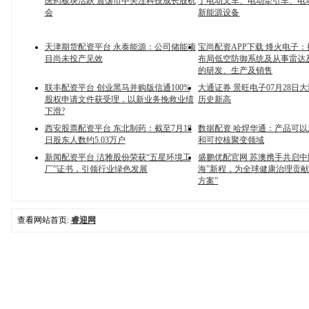
医药板块活跃 震荡市中关注科技成长股机
了电动叉车、电动牵引车、电
会
新能源设备
天津期货配资平台 永泰能源：公司储能项
宝尚配资APP下载 烽火电子
目尚未投产见效
布局低空防御系统及从事雷达
的研发、生产及销售
联丰配资平台 创业黑马并购版信通100%
大通证券 景旺电子07月28日
股权申请文件获受理，以新业务挽救业绩
历史新高
下滑?
西安股票配资平台 东北制药：截至7月18
数据配资 哈焊华通：产品可
日股东人数约5.03万户
和可控核聚变领域
新闻配资平台 洁雅股份荣获“五星环境工
盛鹏优配官网 苏澳携手共启中
厂”证书，引领行业绿色发展
海”新程，为全球健康治理贡献
方案”
查看网站首页:
睿迎网