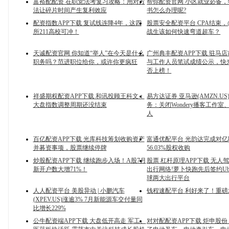
富裕配配资 在职党法考复习攻略：用对方
帮你配资官网 小区就业必备
法让碎片时间产生复利效应
书怎么办理呢?
配资指数APP下载 复试线连降4年，这四
股票安全配资平台 CPA结束，@
所211高校可冲！
战生该如何快速弯道超车？
天诚配资官网 你知道“举人”在今天是什么
广州典丰配资APP下载 驻马
职务吗？范进职位给你，或许你更疯狂
与工作人员笔试成绩公示，快
否上榜！
祥盛期权配资APP下载 和讯投顾王科文：
易方达证券 亚马逊(AMZN.U
大盘指数调整周期还没结束
务：关闭Wondery播客工作室、
人
百亿配资APP下载 光库科技筹划收购资产
富通优配平台 光韵达完成对亿
并募资事项，股票继续停牌
56.03%股权收购
炒股配资APP下载 继续跑步入场！A股7月
股票 杠杆原理APP下载 无人
新开户数大增71%！
出行网络!萝卜快跑先后签约Uber
球两大出行平台
人人配资平台 美股异动 | 小鹏汽车
钱程速配平台 利好来了！重磅
(XPEV.US)涨逾3% 7月新能源车交付量同
比增长229%
公牛配资端APP下载 大盘低开高走 军工、
对对配配资APP下载 炬申股