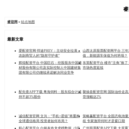
睿
睿迎网
»
站点地图
最新文章
爱配资官网 悍途PHEV：主动安全拉满，
山西太原股票配资网平台 三
农副商贸人的“隐形守护者”
值，新能源车保值为何坍塌？
辉煌配资平台 中国巨石：控股股东中国建
东英配资平台 楼市“主角”换
材股份有限公司及实际控制人中国建材集
市场热度延续
团有限公司仍继续承诺解决同业竞争
配先查APP下载 粤海饲料：股东拟合计减
聚操盘配资官网 国际油价走高 
持不超3%股份
货涨幅达2%
诚信配资官网 文兴：“手机+星链”将重构
策略赢配资平台 全固态电池
全球通信格局 投资者如何布局？
歧 专家激辩何时才是窗口期
航心配资平台 白银有色龙虎榜数据（9月
广州股票配资APP下载 太原