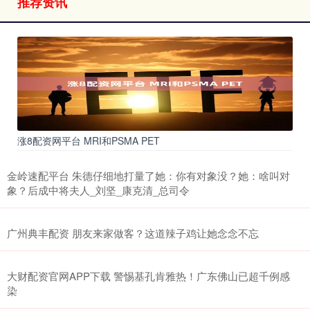
推荐资讯
涨8配资网平台 MRI和PSMA PET
金岭速配平台 朱德仔细地打量了她：你有对象没？她：啥叫对
象？后成中将夫人_刘坚_康克清_总司令
广州典丰配资 朋友来家做客？这道辣子鸡让她念念不忘
大财配资官网APP下载 警惕基孔肯雅热！广东佛山已超千例感
染